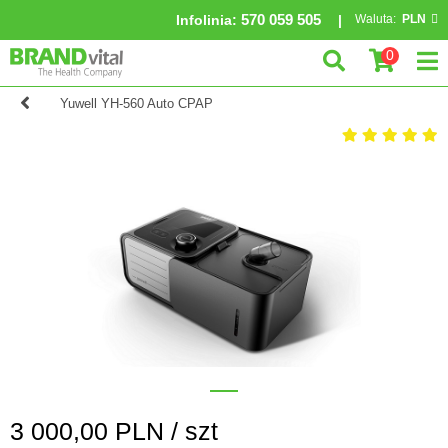
570 059 505
Infolinia
:
Waluta:
PLN
0
Yuwell YH-560 Auto CPAP
3 000,00
PLN /
szt