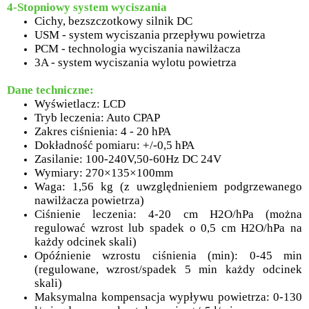
4-Stopniowy system wyciszania
Cichy, bezszczotkowy silnik DC
USM - system wyciszania przepływu powietrza
PCM - technologia wyciszania nawilżacza
3A - system wyciszania wylotu powietrza
Dane techniczne:
Wyświetlacz: LCD
Tryb leczenia: Auto CPAP
Zakres ciśnienia: 4 - 20 hPA
Dokładność pomiaru: +/-0,5 hPA
Zasilanie: 100-240V,50-60Hz DC 24V
Wymiary: 270×135×100mm
Waga: 1,56 kg (z uwzględnieniem podgrzewanego
nawilżacza powietrza)
Ciśnienie leczenia: 4-20 cm H2O/hPa (można
regulować wzrost lub spadek o 0,5 cm H2O/hPa na
każdy odcinek skali)
Opóźnienie wzrostu ciśnienia (min): 0-45 min
(regulowane, wzrost/spadek 5 min każdy odcinek
skali)
Maksymalna kompensacja wypływu powietrza: 0-130