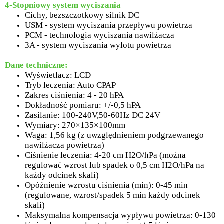
4-Stopniowy system wyciszania
Cichy, bezszczotkowy silnik DC
USM - system wyciszania przepływu powietrza
PCM - technologia wyciszania nawilżacza
3A - system wyciszania wylotu powietrza
Dane techniczne:
Wyświetlacz: LCD
Tryb leczenia: Auto CPAP
Zakres ciśnienia: 4 - 20 hPA
Dokładność pomiaru: +/-0,5 hPA
Zasilanie: 100-240V,50-60Hz DC 24V
Wymiary: 270×135×100mm
Waga: 1,56 kg (z uwzględnieniem podgrzewanego
nawilżacza powietrza)
Ciśnienie leczenia: 4-20 cm H2O/hPa (można
regulować wzrost lub spadek o 0,5 cm H2O/hPa na
każdy odcinek skali)
Opóźnienie wzrostu ciśnienia (min): 0-45 min
(regulowane, wzrost/spadek 5 min każdy odcinek
skali)
Maksymalna kompensacja wypływu powietrza: 0-130