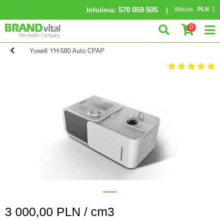
570 059 505
Infolinia
:
Waluta:
PLN
0
Yuwell YH-580 Auto CPAP
3 000,00
PLN /
cm3