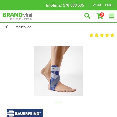
570 059 505
Infolinia
:
Waluta:
PLN
0
MalleoLoc