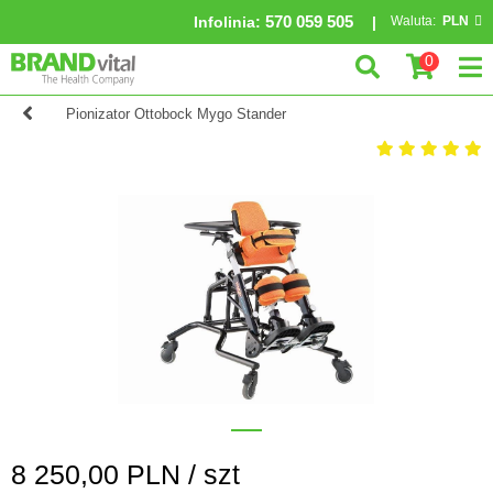
570 059 505
Infolinia
:
Waluta:
PLN
0
Pionizator Ottobock Mygo Stander
8 250,00
PLN /
szt