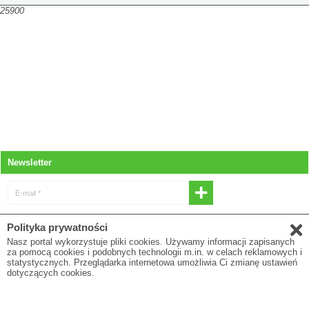
25900
Newsletter
E-mail *
* Wyrażam zgodę na otrzymywanie
Polityka prywatności
newslettera
Nasz portal wykorzystuje pliki cookies. Używamy informacji zapisanych
za pomocą cookies i podobnych technologii m.in. w celach reklamowych i
E-mail
statystycznych. Przeglądarka internetowa umożliwia Ci zmianę ustawień
dotyczących cookies.
* Pola oznaczone gwiazdką są obowiązkowe