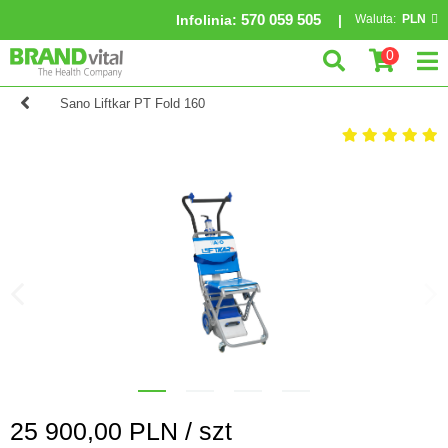
570 059 505
Infolinia
:
Waluta:
PLN
0
Sano Liftkar PT Fold 160
25 900,00
PLN /
szt