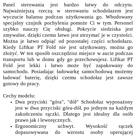
Panel sterowania jest bardzo łatwy do odczytu.
Najważniejszą rzeczą w sterowaniu schodołazem jest
wyczucie balansu podczas użytkowania go. Wbudowany
specjalny czujnik pochylenia pomoże Ci w tym. Personel
szybko nauczy Cię obsługi. Pokrycie siedziska jest
zmywalne, dzięki czemu łatwo jest utrzymać je w czystości.
Można je łatwo odpiąć od pozostałej części schodołazu.
Kiedy Liftkar PT Fold nie jest użytkowany, można go
złożyć. W ten sposób oszczędzisz miejsce w aucie podczas
transportu lub w domu gdy go przechowujesz. Liftkar PT
Fold jest lekki i łatwo może być zapakowany do
samochodu. Posiadając ładowarkę samochodową możemy
ładować baterię, dzięki czemu schodołaz jest zawsze
gotowy do pracy.
Cechy modelu:
Dwa przyciski "góra", "dół" Schodołaz wyposażony
jest w dwa przyciski góra-dół, po jednym na każdym
zakończeniu rączki. Dlatego jest idealny dla osób
prawo jak i leworęcznych.
Ergonomiczny uchwyt. Wysokość rączek
dopasowywana do wzrostu osoby operującej